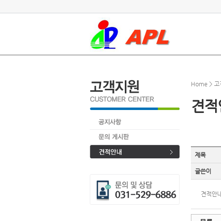
Home > 
견적
제목
글쓴이
견적안내