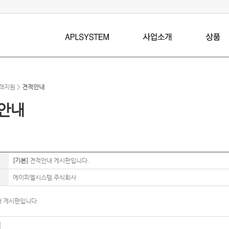
고객지원 >
견적안내
안내
[기본]
견적안내 게시판입니다.
에이피엘시스템 주식회사
 게시판입니다.