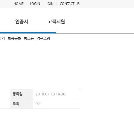
HOME
LOGIN
JOIN
CONTACT US
명기
항공등화
탐조등
경관조명
등록일
2018.07.18 14:38
조회
971