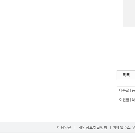
목록
다음글 |
풍
이전글 |
착