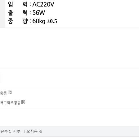
입 력 : AC220V
출 력 : 56W
중 량 : 60kg
±0.
5
향등
륙구역조명등