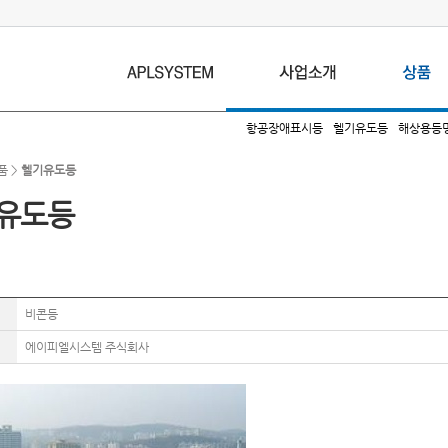
항공장애표시등
헬기유도등
해상용등
품 >
헬기유도등
유도등
비콘등
에이피엘시스템 주식회사