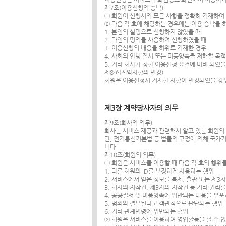
제7조(이용신청의 승낙)
① 회원이 신청서의 모든 사항을 정확히 기재하여
② 다음 각 호에 해당하는 경우에는 이용 승낙을 
1. 본인의 실명으로 신청하지 않았을 때
2. 타인의 명의를 사용하여 신청하였을 때
3. 이용신청의 내용을 허위로 기재한 경우
4. 사회의 안녕 질서 또는 미풍양속을 저해할 목
5. 기타 회사가 정한 이용신청 요건에 미비 되었
제8조(계약사항의 변경)
회원은 이용신청시 기재한 사항이 변경되었을 경
제3장 계약당사자의 의무
제9조(회사의 의무)
회사는 서비스 제공과 관련해서 알고 있는 회원의
단, 전기통신기본법 등 법률의 규정에 의해 국가
니다.
제10조(회원의 의무)
① 회원은 서비스를 이용할 때 다음 각 호의 행위
1. 다른 회원의 ID를 부정하게 사용하는 행위
2. 서비스에서 얻은 정보를 복제, 출판 또는 제
3. 회사의 저작권, 제3자의 저작권 등 기타 권리
4. 공공질서 및 미풍양속에 위반되는 내용을 유
5. 범죄와 결부된다고 객관적으로 판단되는 행위
6. 기타 관계법령에 위반되는 행위
② 회원은 서비스를 이용하여 영업활동을 할 수 