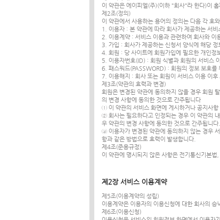
이 약관은 에이피엘(주)(이하 "회사"라 한다)이 
제2조(정의)
이 약관에서 사용하는 용어의 정의는 다음 각 호
1. 이용자 : 본 약관에 따라 회사가 제공하는 서비
2. 이용계약 : 서비스 이용과 관련하여 회사와 
3. 가입 : 회사가 제공하는 신청서 양식에 해당
4. 회원 : 당 사이트에 회원가입에 필요한 개인정
5. 이용자번호(ID) : 회원 식별과 회원의 서
6. 패스워드(PASSWORD) : 회원의 정보 보
7. 이용해지 : 회사 또는 회원이 서비스 이용 
제3조(약관의 효력과 변경)
회원은 변경된 약관에 동의하지 않을 경우 회원 탈
의 변경 사항에 동의한 것으로 간주됩니다
① 이 약관의 서비스 화면에 게시하거나 공지사항
② 회사는 필요하다고 인정되는 경우 이 약관의 내
우 약관의 변경 사항에 동의한 것으로 간주됩니다
③ 이용자가 변경된 약관에 동의하지 않는 경우 
항과 같은 방법으로 효력이 발생합니다.
제4조(준용규정)
이 약관에 명시되지 않은 사항은 전기통신기본법,
제2장 서비스 이용계약
제5조(이용계약의 성립)
이용계약은 이용자의 이용신청에 대한 회사의 승낙
제6조(이용신청)
이용신청은 서비스의 회원정보 화면에서 이용자가