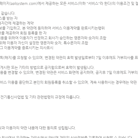
홈페이지(aplsystem.com)에서 제공하는 모든 서비스(이하 "서비스"라 한다)의 이용조건 
와 같습니다.
스를 받는 자
이용자간에 체결하는 계약
 정보를 기입하고, 본 약관에 동의하여 서비스 이용계약을 완료시키는행위
보를 제공하여 회원 등록을 한 자
비스 이용을 위하여 이용자가 선정하고 회사가 승인하는 영문자와 숫자의 조합
호를 위해 이용자 자신이 설정한 영문자와 숫자, 특수문자의 조합
이후 그 이용계약을 종료시키는 의사표시
퇴(해지)를 요청할 수 있으며, 변경된 약관의 효력 발생일로부터 7일 이후에도 거부의사를 
 게시판 또는 기타의 방법으로 공지함으로써 효력이 발생됩니다.
용을 변경할 수 있으며, 변경된 약관은 서비스 화면에 공지하며, 공지후 7일 이후에도 거부
.
서비스 이용을 중단하고 본인의 회원등록을 취소할 수 있으며, 계속 사용하시는 경우에는 약관
 전기통신사업법 및 기타 관련법령의 규정에 따릅니다.
과 이용자의 약관 내용에 대한 동의로 성립됩니다.
 회사에서 요구하는 가입신청서 양식에 개인의 신상정보를 기록하여 신청할 수 있습니다.