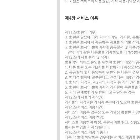
③ 회원은 서비스의 이용권한, 기타 이용계약상 
제4장 서비스 이용
제11조(회원의 의무)
① 회원은 필요에 따라 자신의 메일, 게시판, 등
② 회원은 회사에서 제공하는 자료를 임의로 삭제,
③ 회원은 회사의 홈페이지에 공공질서 및 미풍양
만약 이와 같은 내용물을 게재하였을 때 발생하는
제12조(게시물 관리 및 삭제)
효율적인 서비스 운영을 위하여 회원의 메모리 공간
1. 다른 회원 또는 제3자를 비방하거나 중상모
2. 공공질서 및 미풍양속에 위반되는 내용인 경우
3. 범죄적 행위에 결부된다고 인정되는 내용인 
4. 회사의 저작권, 제3자의 저작권 등 기타 권리
5. 회원이 회사의 홈페이지와 게시판에 음란물을
6. 기타 관계법령에 위반된다고 판단되는 경우
제13조(게시물의 저작권)
게시물의 저작권은 게시자 본인에게 있으며 회원은
제14조(서비스 이용시간)
서비스의 이용은 업무상 또는 기술상 특별한 지장이
제15조(서비스 이용 책임)
서비스를 이용하여 해킹, 음란사이트 링크, 상용S
회사는 책임을 지지 않습니다.
제16조(서비스 제공의 중지)
다음 각 호에 해당하는 경우에는 서비스 제공을 